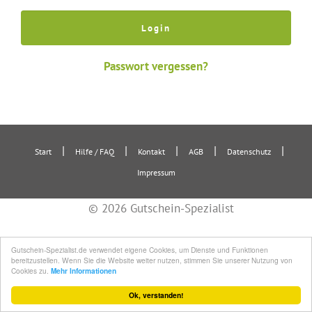
Passwort vergessen?
|
|
|
|
|
Start
Hilfe / FAQ
Kontakt
AGB
Datenschutz
Impressum
© 2026 Gutschein-Spezialist
Gutschein-Spezialist.de verwendet eigene Cookies, um Dienste und Funktionen
bereitzustellen. Wenn Sie die Website weiter nutzen, stimmen Sie unserer Nutzung von
Cookies zu.
Mehr Informationen
Ok, verstanden!